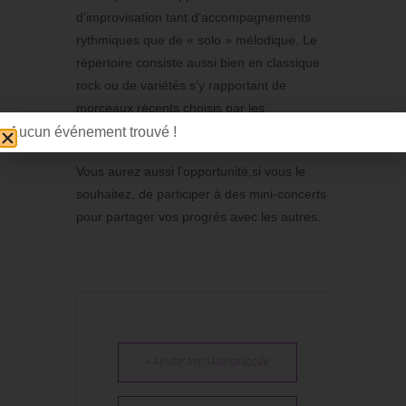
d’improvisation tant d’accompagnements
rythmiques que de « solo » mélodique. Le
répertoire consiste aussi bien en classique
rock ou de variétés s’y rapportant de
morceaux récents choisis par les
participants de l’atelier.
Aucun événement trouvé !
Vous aurez aussi l’opportunité,si vous le
souhaitez, de participer à des mini-concerts
pour partager vos progrès avec les autres.
+ Ajouter à mon Agenda Google