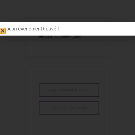
Aucun événement trouvé !
Info date:
Un jeudi / deux
+ Ajouter à mon Agenda Google
+ Exportation iCal / Outlook