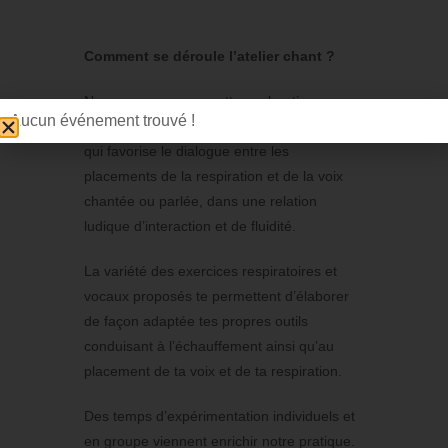
Comment se déroule l’atelier chant ?
Nous commençons cette exploration par un
Aucun événement trouvé !
échauffement corporel spécifique adapté
qui favorise le dialogue entre les
placements de la respiration et de la voix
chantée ou parlée, dans une relation
ludique d’interaction et de fluidité.
La variété des exercices respiratoires et
vocaux proposés te permettent d’élaborer
de façon adaptée tes propres outils
conduisant à l’échauffement ainsi qu’au
placement de ta voix et de ta respiration.
Des temps d’expérimentation individuels et
en groupe viennent enrichir notre pratique.