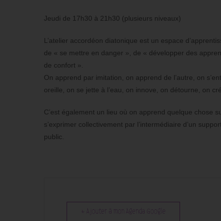
Jeudi de 17h30 à 21h30 (plusieurs niveaux)
L’atelier accordéon diatonique est un espace d’apprentiss
de « se mettre en danger », de « développer des apprent
de confort ».
On apprend par imitation, on apprend de l’autre, on s’e
oreille, on se jette à l’eau, on innove, on détourne, on c
C’est également un lieu où on apprend quelque chose sur le
s’exprimer collectivement par l’intermédiaire d’un support
public.
+ Ajouter à mon Agenda Google