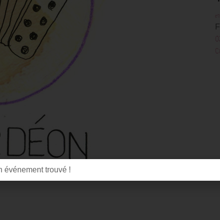
en
F
0
C
 événement trouvé !