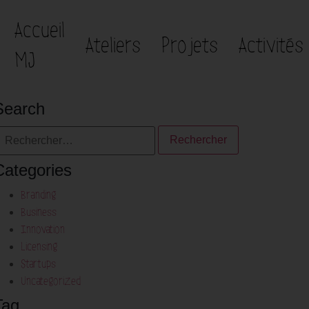
Accueil
Ateliers
Projets
Activités
MJ
Search
Categories
Branding
Business
Innovation
Licensing
Startups
Uncategorized
Tag