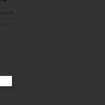
 avant
ree Call
2 (908) 480-20
ontact Us